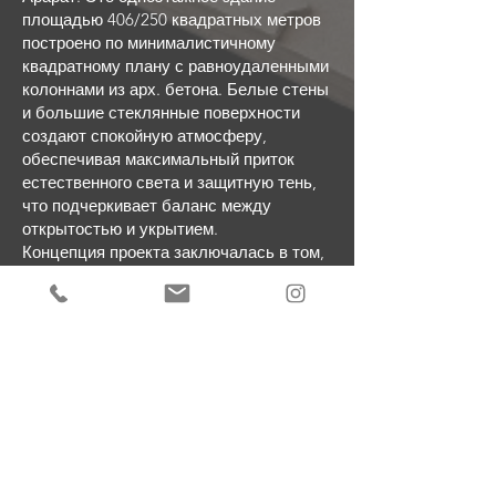
площадью 406/250 квадратных метров
построено по минималистичному
квадратному плану с равноудаленными
колоннами из арх. бетона. Белые стены
и большие стеклянные поверхности
создают спокойную атмосферу,
обеспечивая максимальный приток
естественного света и защитную тень,
что подчеркивает баланс между
открытостью и укрытием.
Концепция проекта заключалась в том,
чтобы органично вписать здание в
окружающий ландшафт, сохраняя при
этом элегантную простоту
архитектурных форм. Чистые линии
конструкции подчеркивают связь с
природой, открывая вид на гору Арарат.
Светлые и просторные внутренние
помещения способствуют
максимальному проникновению
естественного света, создавая теплую