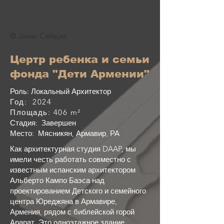
© Javier Callejas
Цертр ребенка и семьи
фонда "Дети Армении"
Роль: Локальный Архитектор
Год: 2024
Площадь: 406 m²
Стадия: Завершен
Место: Мясникян, Армавир, РА
Как архитектурная студия DAAP, мы
имели честь работать совместно с
известным испанским архитектором
Альберто Кампо Баэса над
проектированием Детского и семейного
центра Юреджяна в Армавире,
Армения, рядом с библейской горой
Арарат. Это одноэтажное здание